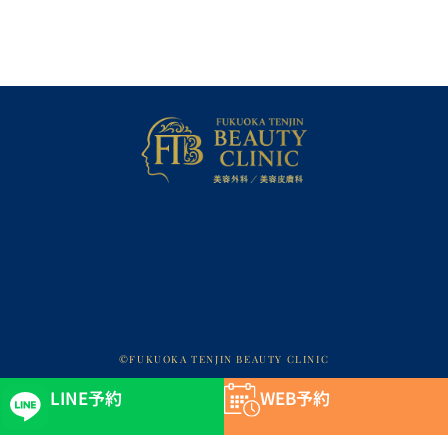
©FUKUOKA TENJIN BEAUTY CLINIC
LINE予約
WEB予約