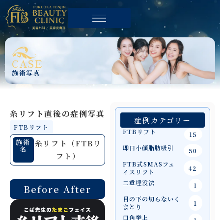
CASE
施術写真
糸リフト直後の症例写真
症例カテゴリー
FTBリフト
FTBリフト
15
施術
糸リフト（FTBリ
即日小顔脂肪吸引
名
50
フト）
FTB式SMASフェ
42
イスリフト
二重埋没法
1
Before After
目の下の切らないく
1
まとり
口角挙上