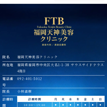
院名
福岡天神美容クリニック
所在地
福岡県福岡市中央区大名1-1-38 サウスサイドテラス
4階B
電話番
092-401-5012
号
院長
小林直樹
診療時
診療時間
月
火
水
木
金
土
日
10:00～19:00
⚫︎
⚫︎
⚫︎
⚫︎
⚫︎
⚫︎
⚫︎
間