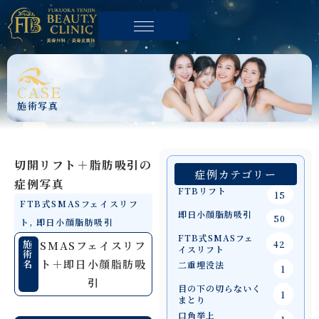
CASE
施術写真
切開リフト＋脂肪吸引の
症例カテゴリー
症例写真
FTBリフト
15
FTB式SMASフェイスリフ
即日小顔脂肪吸引
50
ト
,
即日小顔脂肪吸引
FTB式SMASフェ
施
42
SMASフェイスリフ
イスリフト
術
ト＋即日小顔脂肪吸
名
二重埋没法
1
引
目の下の切らないく
1
まとり
口角挙上