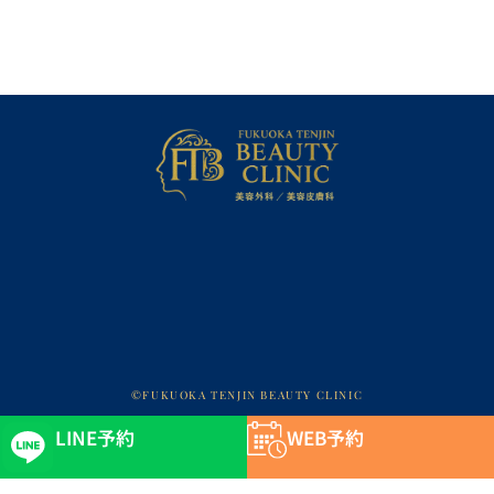
©FUKUOKA TENJIN BEAUTY CLINIC
LINE予約
WEB予約