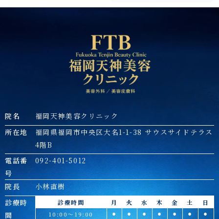
院名
福岡天神美容クリニック
所在地
福岡県福岡市中央区大名1-1-38 サウスサイドテラス
4階B
電話番
092-401-5012
号
院長
小林直樹
診療時
診療時間
月
火
水
木
金
土
日
10:00～19:00
⚫︎
⚫︎
⚫︎
⚫︎
⚫︎
⚫︎
⚫︎
間