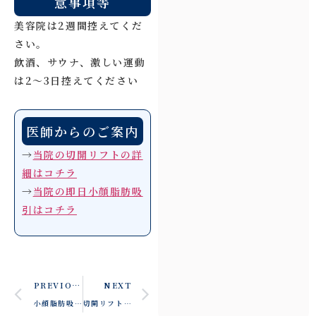
意事項等
美容院は2週間控えてくだ
さい。
飲酒、サウナ、激しい運動
は2～3日控えてください
医師からのご案内
→
当院の切開リフトの詳
細はコチラ
→
当院の即日小顔脂肪吸
引はコチラ
PREVIOUS
NEXT
小顔脂肪吸引＋切開リフトの症例写真 | 耳下腺ボトックス・眉下切開も併用した症例
切開リフト＋脂肪吸引の症例写真 | 50代女性のジョールファット・エラ下・顎下脂肪吸引＋SMASフェイスリフト