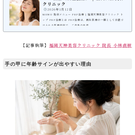
クリニック
️
2026年1月12日
MENU 施術メニュー PRP治療 | 福岡天神美容クリニック ト
ップ PRP治療とは PRP治療は、再生医療の一種として位置づ
けられる医療技術で、ご自身の血液...
【記事執筆】
福岡天神美容クリニック 院長 小林直樹
手の甲に年齢サインが出やすい理由