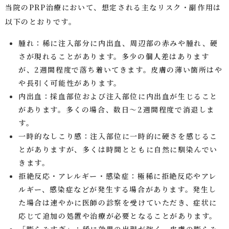
当院のPRP治療において、想定される主なリスク・副作用は
以下のとおりです。
腫れ：稀に注入部分に内出血、周辺部の赤みや腫れ、硬
さが現れることがあります。多少の個人差はあります
が、2週間程度で落ち着いてきます。皮膚の薄い箇所はや
や長引く可能性があります。
内出血：採血部位および注入部位に内出血が生じること
があります。多くの場合、数日〜2週間程度で消退しま
す。
一時的なしこり感：注入部位に一時的に硬さを感じるこ
とがありますが、多くは時間とともに自然に馴染んでい
きます。
拒絶反応・アレルギー・感染症：極稀に拒絶反応やアレ
ルギー、感染症などが発生する場合があります。発生し
た場合は速やかに医師の診察を受けていただき、症状に
応じて追加の処置や治療が必要となることがあります。
「膨らみすぎ」：稀に効果の出現が強く、皮膚の膨らみ