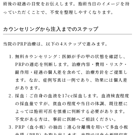
術後の経過の目安をお伝えします。施術当日のイメージを持
っていただくことで、不安を整理しやすくなります。
カウンセリングから注入までのステップ
当院のPRP治療は、以下の4ステップで進みます。
無料カウンセリング：医師が手の甲の状態を確認し、
PRPの適応を判断します。治療内容・費用・リスク・
副作用・経過の個人差を含めて、治療方針をご提案し
ます。なお、症例写真は一例であり、効果には個人差
があります。
採血：ご自身の血液を17cc採血します。血液検査程度
の採血量ですが、貧血の程度や当日の体調、既往歴に
よっては施術可否を慎重に判断する必要があります。
不安がある方は、事前に医師へご相談ください。
PRP（血小板）の抽出：遠心分離機を用いて多血小板
血漿（PRP）を取り出します。当院では血小板回収率