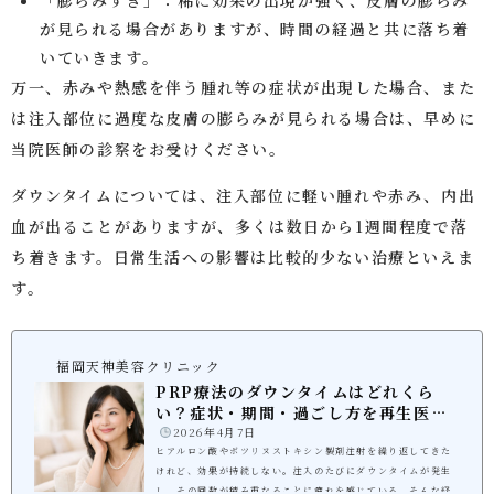
が見られる場合がありますが、時間の経過と共に落ち着
いていきます。
万一、赤みや熱感を伴う腫れ等の症状が出現した場合、また
は注入部位に過度な皮膚の膨らみが見られる場合は、早めに
当院医師の診察をお受けください。
ダウンタイムについては、注入部位に軽い腫れや赤み、内出
血が出ることがありますが、多くは数日から1週間程度で落
ち着きます。日常生活への影響は比較的少ない治療といえま
す。
福岡天神美容クリニック
PRP療法のダウンタイムはどれくら
い？症状・期間・過ごし方を再生医療
の仕組みから...
️
2026年4月7日
ヒアルロン酸やボツリヌストキシン製剤注射を繰り返してきた
けれど、効果が持続しない。注入のたびにダウンタイムが発生
し、その回数が積み重なることに疲れを感じている。そんな経